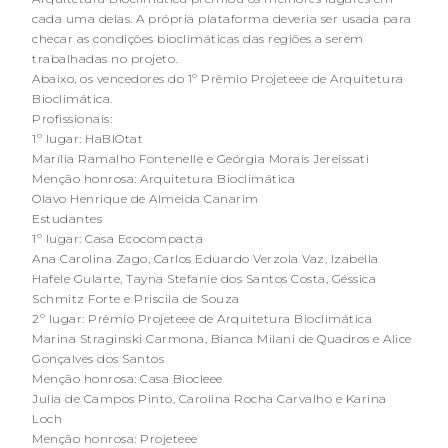
cada uma delas. A própria plataforma deveria ser usada para
checar as condições bioclimáticas das regiões a serem
trabalhadas no projeto.
Abaixo, os vencedores do 1º Prêmio Projeteee de Arquitetura
Bioclimática.
Profissionais:
1º lugar: HaBIOtat
Marília Ramalho Fontenelle e Geórgia Morais Jereissati
Menção honrosa: Arquitetura Bioclimática
Olavo Henrique de Almeida Canarim
Estudantes
1º lugar: Casa Ecocompacta
Ana Carolina Zago, Carlos Eduardo Verzola Vaz, Izabella
Hafele Gularte, Tayna Stefanie dos Santos Costa, Géssica
Schmitz Forte e Priscila de Souza
2º lugar: Prêmio Projeteee de Arquitetura Bioclimática
Marina Straginski Carmona, Bianca Milani de Quadros e Alice
Gonçalves dos Santos
Menção honrosa: Casa Biocleee
Julia de Campos Pinto, Carolina Rocha Carvalho e Karina
Loch
Menção honrosa: Projeteee