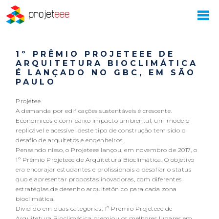
1º PRÊMIO PROJETEEE DE
ARQUITETURA BIOCLIMÁTICA
É LANÇADO NO GBC, EM SÃO
PAULO
Projetee
A demanda por edificações sustentáveis é crescente.
Econômicos e com baixo impacto ambiental, um modelo
replicável e acessível deste tipo de construção tem sido o
desafio de arquitetos e engenheiros.
Pensando nisso, o Projeteee lançou, em novembro de 2017, o
1º Prêmio Projeteee de Arquitetura Bioclimática. O objetivo
era encorajar estudantes e profissionais a desafiar o status
quo e apresentar propostas inovadoras, com diferentes
estratégias de desenho arquitetônico para cada zona
bioclimática.
Dividido em duas categorias, 1º Prêmio Projeteee de
Arquitetura Bioclimática premiou os melhores lugares em