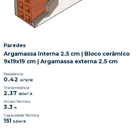
Paredes
Argamassa interna 2.5 cm | Bloco cerâmico
9x19x19 cm | Argamassa externa 2.5 cm
Resistência
0.42
2
m
K/W
Transmitância
2.37
2
W/m
.K
Atraso Térmico
3.3
h
Capacidade Térmica
151
kJ/m²K