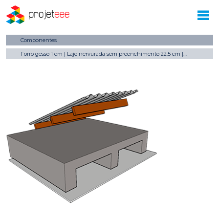
Componentes
Forro gesso 1 cm | Laje nervurada sem preenchimento 22.5 cm | Câmara de ar (> 5.0 cm) | Telha fibrocimento 0.8 cm