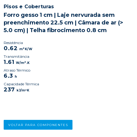
Pisos e Coberturas
Forro gesso 1 cm | Laje nervurada sem
preenchimento 22.5 cm | Câmara de ar (>
5.0 cm) | Telha fibrocimento 0.8 cm
Resistência
0.62
2
m
K/W
Transmitância
1.61
2
W/m
.K
Atraso Térmico
6.3
h
Capacidade Térmica
237
kJ/m²K
VOLTAR PARA COMPONENTES