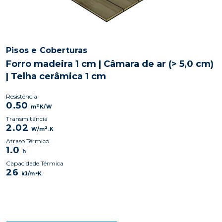
Pisos e Coberturas
Forro madeira 1 cm | Câmara de ar (> 5,0 cm)
| Telha cerâmica 1 cm
Resistência
0.50
2
m
K/W
Transmitância
2.02
2
W/m
.K
Atraso Térmico
1.0
h
Capacidade Térmica
26
kJ/m²K