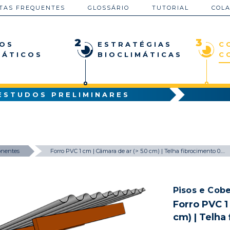
TAS FREQUENTES
GLOSSÁRIO
TUTORIAL
COL
2
3
OS
ESTRATÉGIAS
C
MÁTICOS
BIOCLIMÁTICAS
C
ESTUDOS PRELIMINARES
nentes
Forro PVC 1 cm | Câmara de ar (> 5.0 cm) | Telha fibrocimento 0.8 cm
Pisos e Cobe
Forro PVC 1
cm) | Telha