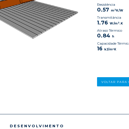
Resistência
0.57
2
m
K/W
Transmitância
1.76
2
W/m
.K
Atraso Térmico
0.84
h
Capacidade Térmic
16
kJ/m²K
VOLTAR PARA
DESENVOLVIMENTO