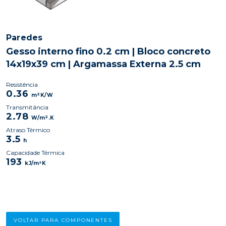
Paredes
Gesso interno fino 0.2 cm | Bloco concreto
14x19x39 cm | Argamassa Externa 2.5 cm
Resistência
0.36
2
m
K/W
Transmitância
2.78
2
W/m
.K
Atraso Térmico
3.5
h
Capacidade Térmica
193
kJ/m²K
VOLTAR PARA COMPONENTES