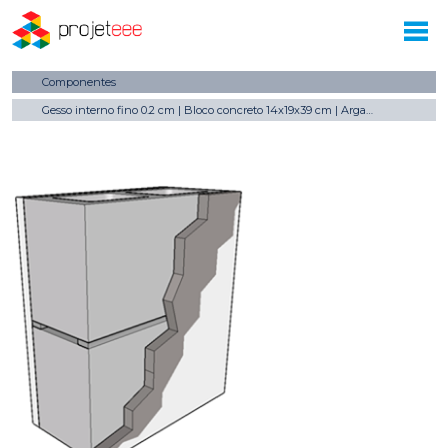
Componentes
Gesso interno fino 0.2 cm | Bloco concreto 14x19x39 cm | Argamassa Externa 2.5 cm