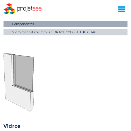
Componentes
Vidro monolítico 6mm | CEBRACE COOL-LITE KBT 140
Vidros