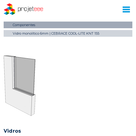
Componentes
Vidro monolítico 6mm | CEBRACE COOL-LITE KNT 155
Vidros