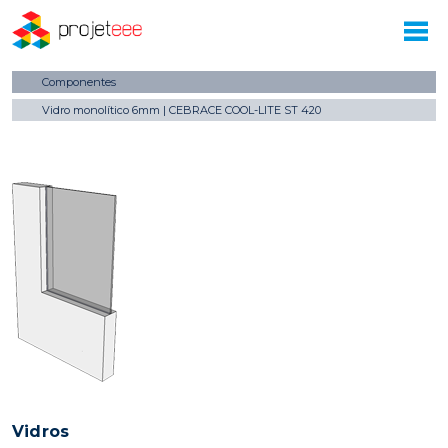
Componentes
Vidro monolítico 6mm | CEBRACE COOL-LITE ST 420
Vidros