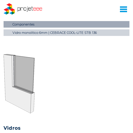
Componentes
Vidro monolítico 6mm | CEBRACE COOL-LITE STB 136
Vidros