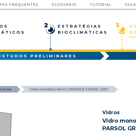
TAS FREQUENTES
GLOSSÁRIO
TUTORIAL
COL
2
3
OS
ESTRATÉGIAS
C
MÁTICOS
BIOCLIMÁTICAS
C
ESTUDOS PRELIMINARES
nentes
Vidro monolítico 6mm | CEBRACE PARSOL GREY
Vidros
Vidro mono
PARSOL GR