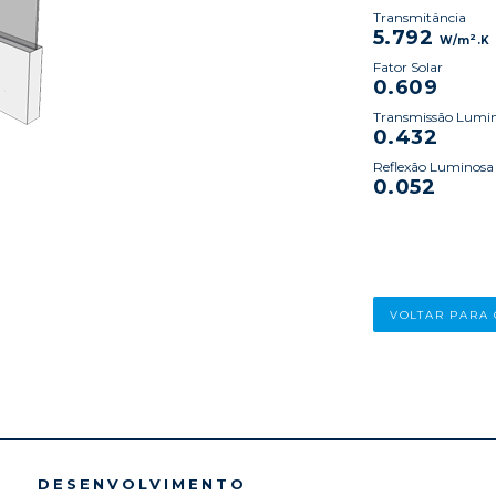
Transmitância
5.792
2
W/m
.K
Fator Solar
0.609
Transmissão Lumi
0.432
Reflexão Luminosa
0.052
VOLTAR PARA
DESENVOLVIMENTO