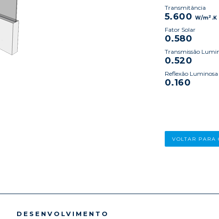
Transmitância
5.600
2
W/m
.K
Fator Solar
0.580
Transmissão Lumi
0.520
Reflexão Luminosa
0.160
VOLTAR PARA
DESENVOLVIMENTO