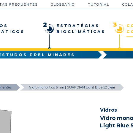
TAS FREQUENTES
GLOSSÁRIO
TUTORIAL
COL
2
3
OS
ESTRATÉGIAS
C
MÁTICOS
BIOCLIMÁTICAS
C
ESTUDOS PRELIMINARES
nentes
Vidro monolítico 6mm | GUARDIAN Light Blue 52 clear
Vidros
Vidro mono
Light Blue 