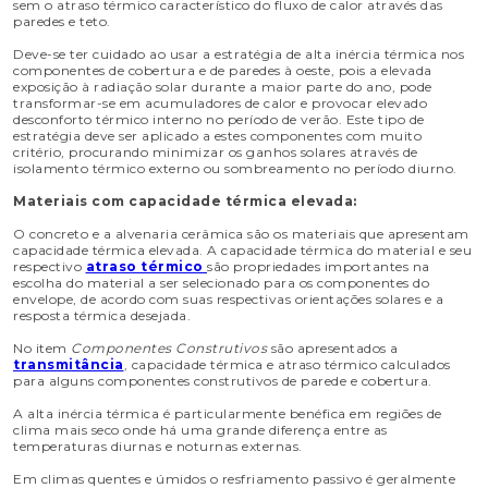
sem o atraso térmico característico do fluxo de calor através das
paredes e teto.
Deve-se ter cuidado ao usar a estratégia de alta inércia térmica nos
componentes de cobertura e de paredes à oeste, pois a elevada
exposição à radiação solar durante a maior parte do ano, pode
transformar-se em acumuladores de calor e provocar elevado
desconforto térmico interno no período de verão. Este tipo de
estratégia deve ser aplicado a estes componentes com muito
critério, procurando minimizar os ganhos solares através de
isolamento térmico externo ou sombreamento no período diurno.
Materiais com capacidade térmica elevada:
O concreto e a alvenaria cerâmica são os materiais que apresentam
capacidade térmica elevada. A capacidade térmica do material e seu
respectivo
atraso térmico
são propriedades importantes na
escolha do material a ser selecionado para os componentes do
envelope, de acordo com suas respectivas orientações solares e a
resposta térmica desejada.
No item
Componentes Construtivos
são apresentados a
transmitância
, capacidade térmica e atraso térmico calculados
para alguns componentes construtivos de parede e cobertura.
A alta inércia térmica é particularmente benéfica em regiões de
clima mais seco onde há uma grande diferença entre as
temperaturas diurnas e noturnas externas.
Em climas quentes e úmidos o resfriamento passivo é geralmente