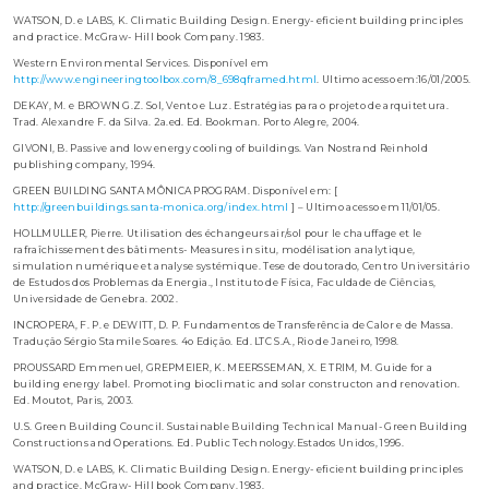
WATSON, D. e LABS, K. Climatic Building Design. Energy- eficient building principles
and practice. McGraw- Hill book Company. 1983.
Western Environmental Services. Disponível em
http://www.engineeringtoolbox.com/8_698qframed.html
. Ultimo acesso em:16/01/2005.
DEKAY, M. e BROWN G.Z. Sol, Vento e Luz. Estratégias para o projeto de arquitetura.
Trad. Alexandre F. da Silva. 2a.ed. Ed. Bookman. Porto Alegre, 2004.
GIVONI, B. Passive and low energy cooling of buildings. Van Nostrand Reinhold
publishing company, 1994.
GREEN BUILDING SANTA MÔNICA PROGRAM. Disponível em: [
http://greenbuildings.santa-monica.org/index.html
] – Ultimo acesso em 11/01/05.
HOLLMULLER, Pierre. Utilisation des échangeurs air/sol pour le chauffage et le
rafraîchissement des bâtiments- Measures in situ, modélisation analytique,
simulation numérique et analyse systémique. Tese de doutorado, Centro Universitário
de Estudos dos Problemas da Energia., Instituto de Física, Faculdade de Ciências,
Universidade de Genebra. 2002.
INCROPERA, F. P. e DEWITT, D. P. Fundamentos de Transferência de Calor e de Massa.
Tradução Sérgio Stamile Soares. 4o Edição. Ed. LTC S.A., Rio de Janeiro, 1998.
PROUSSARD Emmenuel, GREPMEIER, K. MEERSSEMAN, X. E TRIM, M. Guide for a
building energy label. Promoting bioclimatic and solar constructon and renovation.
Ed. Moutot, Paris, 2003.
U.S. Green Building Council. Sustainable Building Technical Manual- Green Building
Constructions and Operations. Ed. Public Technology.Estados Unidos, 1996.
WATSON, D. e LABS, K. Climatic Building Design. Energy- eficient building principles
and practice. McGraw- Hill book Company. 1983.