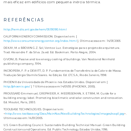
mais eficaz em edifícios com pequena inércia térmica.
REFERÊNCIAS
http://hem.dis.anl.gov/eehem/01/010910.html
CALIFORNIA ENERGY COMMISSION. Disponível em: [
http://www.consumerenergycenter.org/index.html
]. Último acesso em : 14/01/2005
DEKAY, M. e BROWN G.Z. Sol, Vento e Luz. Estratégias para o projeto de arquitetura.
Trad. Alexandre F. da Silva. 2a.ed. Ed. Bookman. Porto Alegre, 2004.
GIVONI, B. Passive and low energy cooling of buildings. Van Nostrand Reinhold
publishing company, 1994.
INCROPERA, F. P. e DEWITT, D. P. Fundamentos de Transferência de Calor e de Massa.
Tradução Sérgio Stamile Soares. 4o Edição. Ed. LTC S.A., Rio de Janeiro, 1998.
PHOENIX da Universidade de Phoenix nos Estados Unidos. Disponível em [
http://phoenix.gov/
] ? Ultimo acesso em 14/01/05 (PHOENIX, 2005).
PROUSSARD Emmenuel, GREPMEIER, K. MEERSSEMAN, X. E TRIM, M. Guide for a
building energy label. Promoting bioclimatic and solar constructon and renovation.
Ed. Moutot, Paris, 2003.
TOOLBASE TECHNOLOGIES. Disponível em:
<
http://www.toolbase.org/Docs/MainNav/NewBuildingTechnologies/images/evap1.jpg
>.
Ultimo aceso em: 14/01/2005.
U.S. Green Building Council. Sustainable Building Technical Manual- Green Building
Constructions and Operations. Ed. Public Technology.Estados Unidos, 1996.