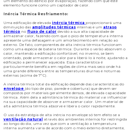
um elemento do edifício por evaporação, fazendo com que este
elemento funcione como um captador de calor.
Inércia Térmica Resfriamento:
Uma edificação de elevada
inércia térmica
proporcionará uma
diminuição das
amplitudes térmicas
internas e um
atraso
térmico
no
fluxo de calor
devido a sua alta capacidade de
armazenar calor, fazendo com que o pico de temperatura interna
apresente uma defasagem e um amortecimento em relação ao
externo. De fato, componentes de alta inércia térmica funcionam
como uma espécie de bateria térmica: Durante o verão absorvem o
calor, mantendo a edificação confortável; no inverno, se bem
orientado, pode armazenar o calor para liberá-lo à noite, ajudando a
edificação a permanecer aquecida. Essa característica é
particularmente benéfica em regiões de clima mais seco onde há
uma grande diferença entre as temperaturas diurnas e noturnas
externas (acima de 7ºC).
A inércia térmica total da edificação depende das características do
envelope
(do tipo de piso, parede e cobertura) que devem ser
compostos por materiais geralmente densos, de elevada capacidade
térmica. Além dela a admitância térmica do material vai influenciar
na sua capacidade de absorver e armazenar calor. Um material de
alta admitância térmica absorve e libera o calor rapidamente.
O uso da estratégia de alta inércia no envelope só tem efeito se a
ventilação natural
através dos ambientes internos for restringida
ao longo do dia, uma vez que com a ventilação a temperatura
interna aumenta varia de acordo com o meio externo diretamente,