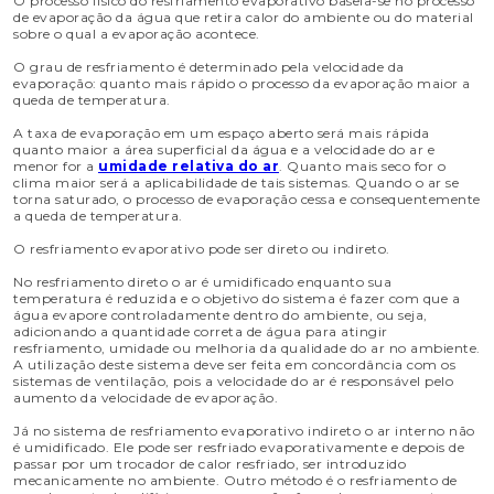
O processo físico do resfriamento evaporativo baseia-se no processo
de evaporação da água que retira calor do ambiente ou do material
sobre o qual a evaporação acontece.
O grau de resfriamento é determinado pela velocidade da
evaporação: quanto mais rápido o processo da evaporação maior a
queda de temperatura.
A taxa de evaporação em um espaço aberto será mais rápida
quanto maior a área superficial da água e a velocidade do ar e
menor for a
umidade relativa do ar
. Quanto mais seco for o
clima maior será a aplicabilidade de tais sistemas. Quando o ar se
torna saturado, o processo de evaporação cessa e consequentemente
a queda de temperatura.
O resfriamento evaporativo pode ser direto ou indireto.
No resfriamento direto o ar é umidificado enquanto sua
temperatura é reduzida e o objetivo do sistema é fazer com que a
água evapore controladamente dentro do ambiente, ou seja,
adicionando a quantidade correta de água para atingir
resfriamento, umidade ou melhoria da qualidade do ar no ambiente.
A utilização deste sistema deve ser feita em concordância com os
sistemas de ventilação, pois a velocidade do ar é responsável pelo
aumento da velocidade de evaporação.
Já no sistema de resfriamento evaporativo indireto o ar interno não
é umidificado. Ele pode ser resfriado evaporativamente e depois de
passar por um trocador de calor resfriado, ser introduzido
mecanicamente no ambiente. Outro método é o resfriamento de