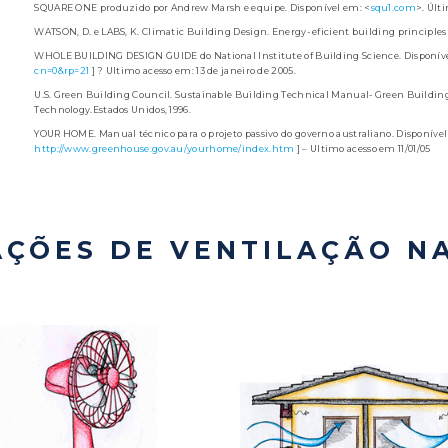
SQUARE ONE produzido por Andrew Marsh e equipe. Disponível em: <
squ1.com
>. Últ
WATSON, D. e LABS, K. Climatic Building Design. Energy- eficient building principles
WHOLE BUILDING DESIGN GUIDE do National Institute of Building Science. Disponíve
cn=0&rp=21
] ? Ultimo acesso em: 13 de janeiro de 2005.
U.S. Green Building Council. Sustainable Building Technical Manual- Green Building
Technology.Estados Unidos, 1996.
YOUR HOME. Manual técnico para o projeto passivo do governo australiano. Disponível
http://www.greenhouse.gov.au/yourhome/index.htm
] – Ultimo acesso em 11/01/05
AÇÕES DE VENTILAÇÃO N