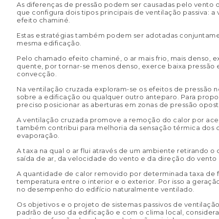
As diferenças de pressão podem ser causadas pelo vento o
que configura dois tipos principais de ventilação passiva: a
efeito chaminé.
Estas estratégias também podem ser adotadas conjuntam
mesma edificação.
Pelo chamado efeito chaminé, o ar mais frio, mais denso, ex
quente, por tornar-se menos denso, exerce baixa pressão e
convecção.
Na ventilação cruzada exploram-se os efeitos de pressão n
sobre a edificação ou qualquer outro anteparo. Para propo
preciso posicionar as aberturas em zonas de pressão opost
A ventilação cruzada promove a remoção do calor por acel
também contribui para melhoria da sensação térmica dos o
evaporação.
A taxa na qual o ar flui através de um ambiente retirando o
saída de ar, da velocidade do vento e da direção do vento
A quantidade de calor removido por determinada taxa de 
temperatura entre o interior e o exterior. Por isso a geraç
no desempenho do edifício naturalmente ventilado.
Os objetivos e o projeto de sistemas passivos de ventilaç
padrão de uso da edificação e com o clima local, consider