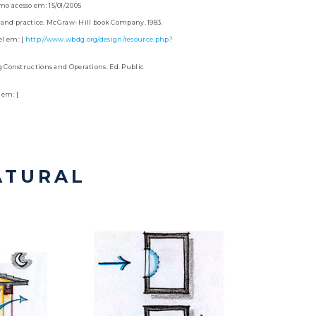
imo acesso em: 15/01/2005
 and practice. McGraw- Hill book Company. 1983.
l em: [
http://www.wbdg.org/design/resource.php?
 Constructions and Operations. Ed. Public
 em: [
ATURAL