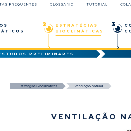
TAS FREQUENTES
GLOSSÁRIO
TUTORIAL
COL
2
3
OS
ESTRATÉGIAS
C
MÁTICOS
BIOCLIMÁTICAS
C
ESTUDOS PRELIMINARES
Estratégias Bioclimáticas
Ventilação Natural
VENTILAÇÃO N