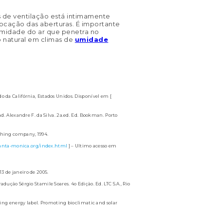
s de ventilação está intimamente
locação das aberturas. É importante
a umidade do ar que penetra no
ão natural em climas de
umidade
o da Califórnia, Estados Unidos. Disponível em [
d. Alexandre F. da Silva. 2a.ed. Ed. Bookman. Porto
shing company, 1994.
santa-monica.org/index.html
] – Ultimo acesso em
13 de janeiro de 2005.
dução Sérgio Stamile Soares. 4o Edição. Ed. LTC S.A., Rio
g energy label. Promoting bioclimatic and solar