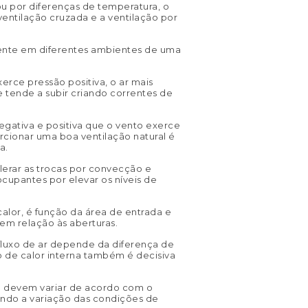
u por diferenças de temperatura, o
 ventilação cruzada e a ventilação por
ente em diferentes ambientes de uma
erce pressão positiva, o ar mais
 tende a subir criando correntes de
egativa e positiva que o vento exerce
rcionar uma boa ventilação natural é
a.
erar as trocas por convecção e
cupantes por elevar os níveis de
 calor, é função da área de entrada e
 em relação às aberturas.
fluxo de ar depende da diferença de
ão de calor interna também é decisiva
ão devem variar de acordo com o
ando a variação das condições de