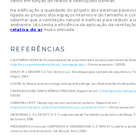
vento em função do relevo e obstruções vizinhas.
Na edificação a qualidade do projeto dos sistemas passivo
ligada ao projeto dos espaços internos e do tamanho e co
salientar que a ventilação natural é ineficaz para reduzir 
ambiente. Isto limita a eficiência da aplicação da ventilaç
relativa do ar
muito elevada.
REFERÊNCIAS
CALIFORNIA HOME da Divisão estadual de arquitetos para escolas sustentáveis do Estad
http://my.ca.gov/state/portal/myca_homepage.jsp
] – Último acesso em: 13/01/05
DEKAY, M. e BROWN G.Z. Sol, Vento e Luz. Estratégias para o projeto de arquitetura. Tra
Alegre, 2004.
GIVONI, B. Passive and low energy cooling of buildings. Van Nostrand Reinhold publi
GREEN BUILDING SANTA MÔNICA PROGRAM. Disponível em: [
http://greenbuildings.
11/01/05.
HARMON e HOFF. Designing natural ventilation systems. Disponível em: <
http://www.vet.ed.ac.uk/animalwelfare/natural_ventilation.htm
>. Ultimo acesso em: 
INCROPERA, F. P. e DEWITT, D. P. Fundamentos de Transferência de Calor e de Massa. Tra
de Janeiro, 1998.
PROUSSARD Emmenuel, GREPMEIER, K. MEERSSEMAN, X. E TRIM, M. Guide for a buildin
constructon and renovation. Ed. Moutot, Paris, 2003.