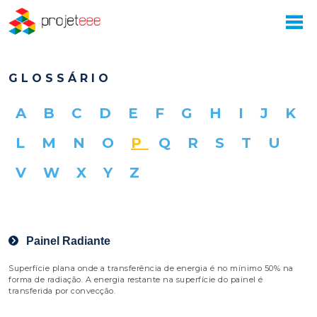
GLOSSÁRIO
A
B
C
D
E
F
G
H
I
J
K
L
M
N
O
P
Q
R
S
T
U
V
W
X
Y
Z
Painel Radiante
Superfície plana onde a transferência de energia é no mínimo 50% na
forma de radiação. A energia restante na superfície do painel é
transferida por convecção.