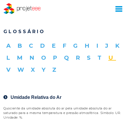
GLOSSÁRIO
A
B
C
D
E
F
G
H
I
J
K
L
M
N
O
P
Q
R
S
T
U
V
W
X
Y
Z
Umidade Relativa do Ar
Quociente da umidade absoluta do ar pela umidade absoluta do ar
saturado para a mesma temperatura e pressão atmosférica. Símbolo: UR.
Unidade: %.