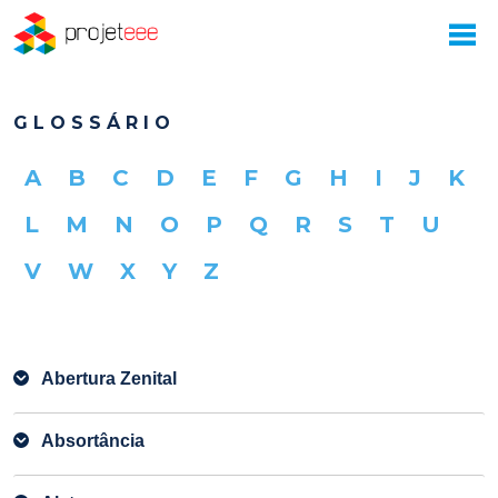
GLOSSÁRIO
A
B
C
D
E
F
G
H
I
J
K
L
M
N
O
P
Q
R
S
T
U
V
W
X
Y
Z
Abertura Zenital
Absortância