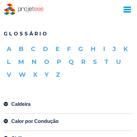
GLOSSÁRIO
A
B
C
D
E
F
G
H
I
J
K
L
M
N
O
P
Q
R
S
T
U
V
W
X
Y
Z
Caldeira
Calor por Condução