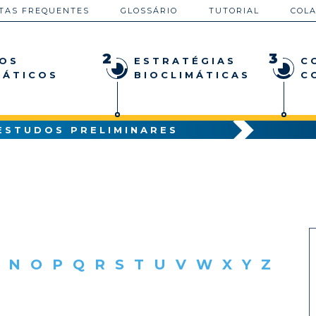
TAS FREQUENTES
GLOSSÁRIO
TUTORIAL
COL
2
3
OS
ESTRATÉGIAS
C
MÁTICOS
BIOCLIMÁTICAS
C
ESTUDOS PRELIMINARES
N
O
P
Q
R
S
T
U
V
W
X
Y
Z