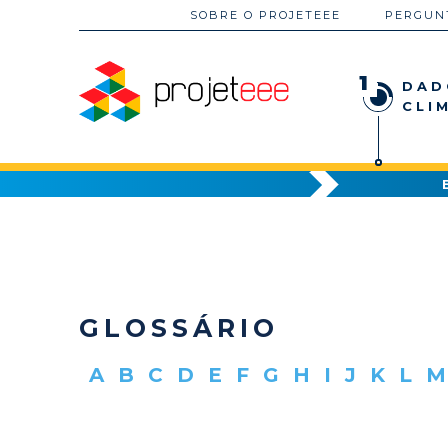
SOBRE O PROJETEEE
PERGUN
1
DAD
CLI
GLOSSÁRIO
A
B
C
D
E
F
G
H
I
J
K
L
M