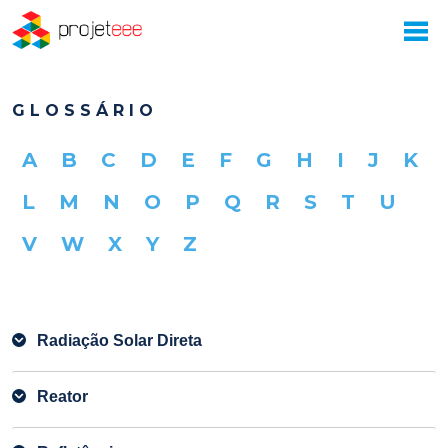
GLOSSÁRIO
A
B
C
D
E
F
G
H
I
J
K
L
M
N
O
P
Q
R
S
T
U
V
W
X
Y
Z
Radiação Solar Direta
Reator