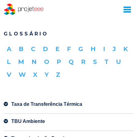
GLOSSÁRIO
A
B
C
D
E
F
G
H
I
J
K
L
M
N
O
P
Q
R
S
T
U
V
W
X
Y
Z
Taxa de Transferência Térmica
TBU Ambiente