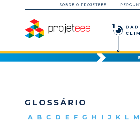
SOBRE O PROJETEEE
PERGUN
1
DAD
CLI
GLOSSÁRIO
A
B
C
D
E
F
G
H
I
J
K
L
M