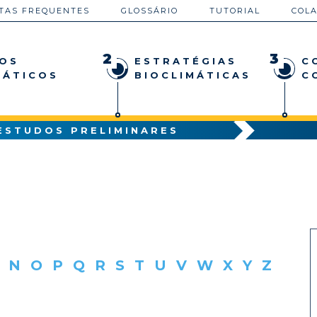
TAS FREQUENTES
GLOSSÁRIO
TUTORIAL
COL
2
3
OS
ESTRATÉGIAS
C
MÁTICOS
BIOCLIMÁTICAS
C
ESTUDOS PRELIMINARES
N
O
P
Q
R
S
T
U
V
W
X
Y
Z