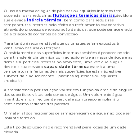
O uso da massa de água de piscinas ou aquários internos tem
potencial para reduzir as
flutuações térmicas diárias
,
devido a
sua elevada
inércia térmica
, bem como para reduziras
temperaturas internas pelo efeito do resfriamento evaporativo
através do processo de evaporação da água, que pode ser acelerado
pela criação de correntes de convecção.
Para tanto é recomendável que os tanques sejam expostos à
ventilação natural ou forçada.
O resfriamento das superfícies internas também é proporcionado
pela transferência térmica por radiação entre a massa de água e as
demais superfícies internas no ambiente, uma vez que a água
devido a sua elevada
capacidade térmica
estará a uma
temperatura inferior as demais superfícies (se esta não estiver
submetida a aquecimento – piscinas aquecidas ou aquários
tropicais).
A transferência por radiação vai ser em função da área e do ângulo
das superfícies vistas pelo corpo de água. Um volume de água
mantido em um recipiente vertical e sombreado ampliará o
resfriamento radiante das paredes.
O material dos recipientes de armazenagem da água não pode ser
isolante térmico.
Este tipo de solução não é recomendável para locais de umidade
elevada.