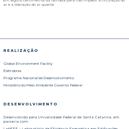
em alguns centímetros da fachada para não impedir a circulação do
ar e a liberação do ar quente.
REALIZAÇÃO
Global Environment Facility
Eletrobras
Programa Nacional de Desenvolvimento
Ministério do Meio Ambiente Governo Federal
DESENVOLVIMENTO
Desenvolvido pela Universidade Federal de Santa Catarina, em
parceria com:
LabEEE - Laboratório de Eficiência Energética em Edificações