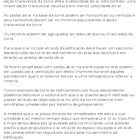
seção transversal da torre afeta a velocidade do ar nela contido, uma
maior seção transversal resultará em menor velocidade do ar.
As saídas de ar na base da torre podem ser horizontais ou verticais e
seus tamanhos devem ser no mínimo equivalentes à seção
transversal da torre.
Os recintos podem ser agrupados ao redor de dois ou mais lados da
torre.
Para que o ar circule através da edificação deve haver um percurso
desobstruído da torre de resfriamento através dos recintos e em
direção as janelas de saída de ar.
Se forem projetadas com saídas de ar na parte superior elas podem
ser usadas para ventilação por efeito chaminé durante aqueles
períodos em que o ar exterior estiver a uma temperatura inferior à
interna.
Como exemplo de torre de resfriamento por fluxo descendente
podemos descrever o sistema em que o ar quente seco é resfriado ao
passar através de respiradouros no alto da torre cobertos com
almofadas umedecidas por sistema de gotejamento.
À medida que o ar passa através do umedecedor ele eleva a sua
umidade e ao mesmo tempo reduz sua temperatura. O ar mais frio
e mais denso desce por gravidade pela torre criando uma pressão
positiva que propulsiona o ar através do espaço ocupado e através
das janelas externas reguláveis localizadas no perímetro da
edificação.