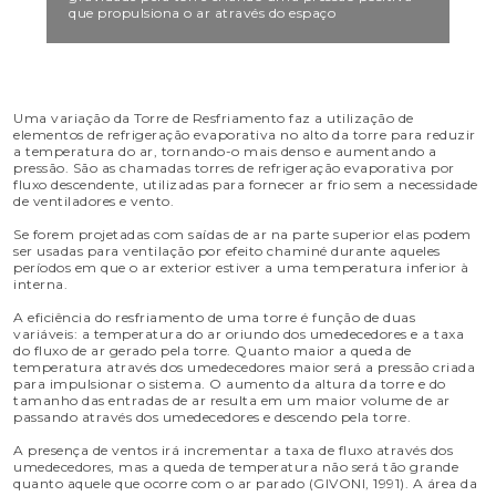
que propulsiona o ar através do espaço
Uma variação da Torre de Resfriamento faz a utilização de
elementos de refrigeração evaporativa no alto da torre para reduzir
a temperatura do ar, tornando-o mais denso e aumentando a
pressão. São as chamadas torres de refrigeração evaporativa por
fluxo descendente, utilizadas para fornecer ar frio sem a necessidade
de ventiladores e vento.
Se forem projetadas com saídas de ar na parte superior elas podem
ser usadas para ventilação por efeito chaminé durante aqueles
períodos em que o ar exterior estiver a uma temperatura inferior à
interna.
A eficiência do resfriamento de uma torre é função de duas
variáveis: a temperatura do ar oriundo dos umedecedores e a taxa
do fluxo de ar gerado pela torre. Quanto maior a queda de
temperatura através dos umedecedores maior será a pressão criada
para impulsionar o sistema. O aumento da altura da torre e do
tamanho das entradas de ar resulta em um maior volume de ar
passando através dos umedecedores e descendo pela torre.
A presença de ventos irá incrementar a taxa de fluxo através dos
umedecedores, mas a queda de temperatura não será tão grande
quanto aquele que ocorre com o ar parado (GIVONI, 1991). A área da