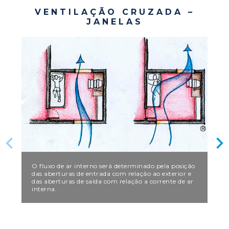
VENTILAÇÃO CRUZADA –
JANELAS
O fluxo de ar interno será determinado pela posição
das aberturas de entrada com relação ao exterior e
das aberturas de saída com relação a corrente de ar
interna.
As 
de 